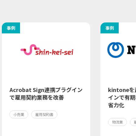
事例
事例
Acrobat Sign連携プラグイン
kinton
で雇用契約業務を改善
インで有期
省力化
小売業
雇用契約書
物流業