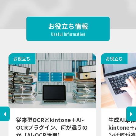
お役立ち情報
Useful Information
お役立ち
お役立ち
従来型OCRとkintone＋AI-
生成AI単
OCRプラグイン、何が違うの
kintone
か【AI-OCR活用】
ンは何が違う