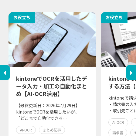
お役立ち
お役立ち
kintoneでOCRを活用したデ
kinton
ータ入力・加工の自動化まと
する方法【A
め【AI-OCR活用】
kintone
・請求書の入
【最終更新日：2026年7月29日】
・取引先ごと
kintoneでOCRを活用したいが、
「どこまで自動化できる…
AI-OCR
AI-OCR
まとめ記事
請求書