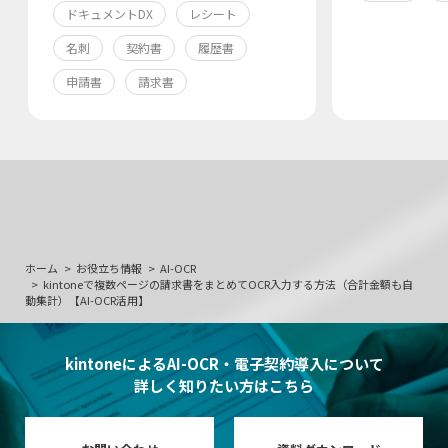
ドキュメントDX
レシート
名刺
契約書
履歴書
申請書
請求書
ホーム
お役立ち情報
AI-OCR
kintoneで複数ページの請求書をまとめてOCR入力する方法（合計金額も自
動集計）【AI-OCR活用】
kintoneによるAI-OCR・電子契約導入について
詳しく知りたい方はこちら