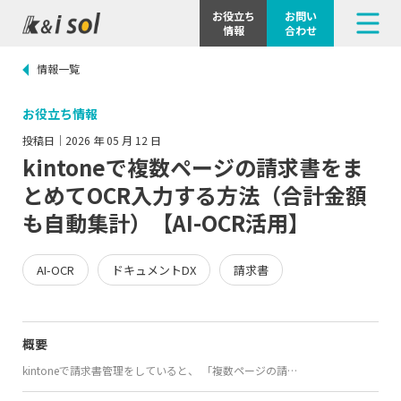
電子化支援 / アプリ構築
お役立ち
お問い
情報
合わせ
Market連携プラグイン
情報一覧
お役立ち情報
投稿日｜2026 年 05 月 12 日
kintoneで複数ページの請求書をま
とめてOCR入力する方法（合計金額
も自動集計）【AI-OCR活用】
AI-OCR
ドキュメントDX
請求書
概要
kintoneで請求書管理をしていると、 「複数ページの請…