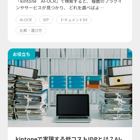
「kintone AI-OCR」で検索すると、 複数のプラグイ
ンやサービスが見つかり、 どれを選べばよ…
AI-OCR
IDP
ドキュメントDX
比較・選び方
お役立ち
kintoneで実現する低コストIDPとは？AI-