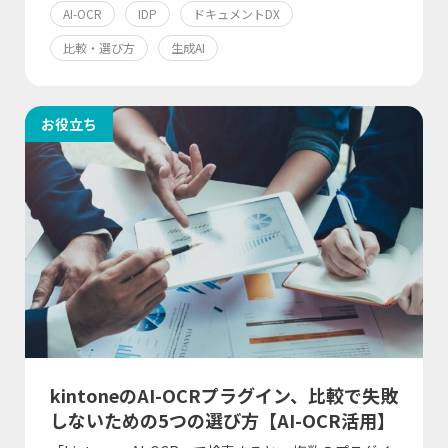
AI-OCR
IDP
ドキュメントDX
比較・選び方
生成AI
お役立ち
kintoneのAI-OCRプラグイン、比較で失敗
しないための5つの選び方【AI-OCR活用】